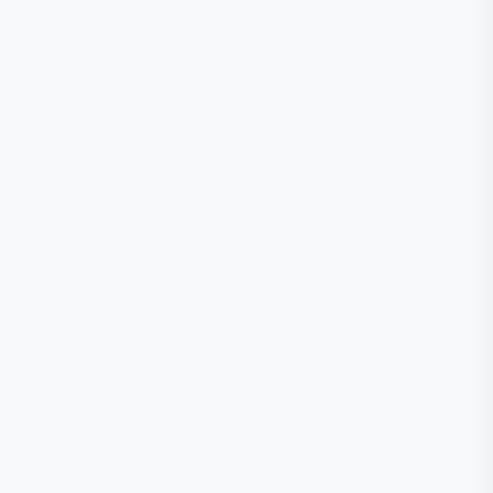
🕒
📞
📍