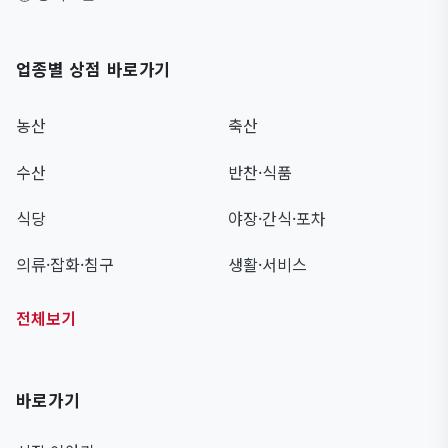
업종별 상점 바로가기
농산
축산
수산
반찬·식품
식당
야장·간식·포차
의류·잡화·침구
생활·서비스
전체보기
바로가기