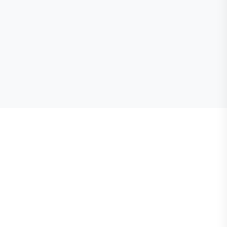
🕒
📞
📍