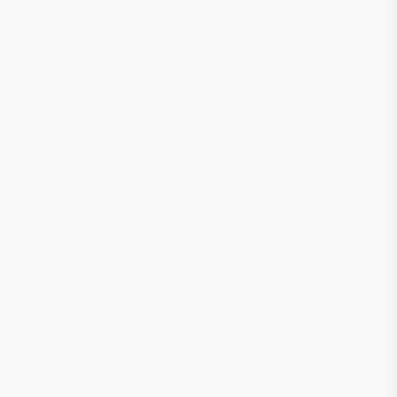
🕒
📞
📍