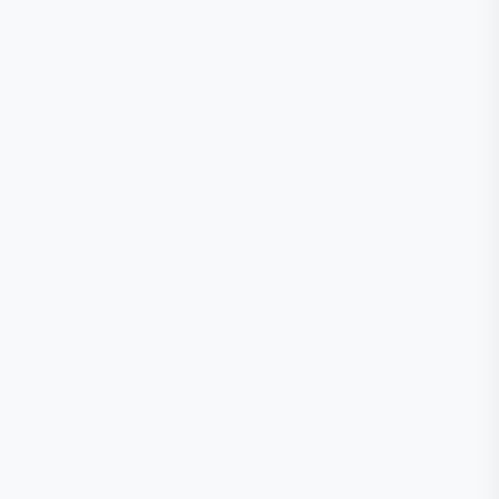
🕒
📞
📍