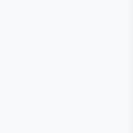
🕒
📞
📍