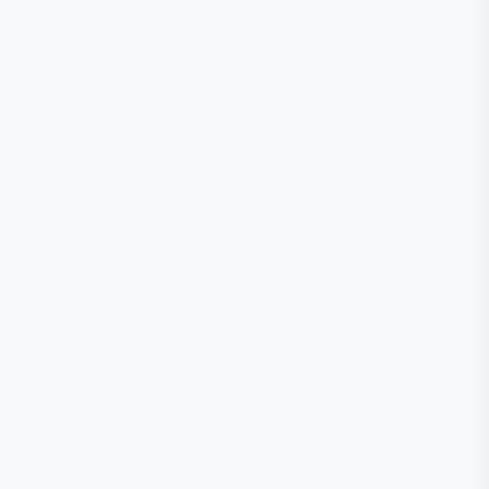
🕒
📞
📍