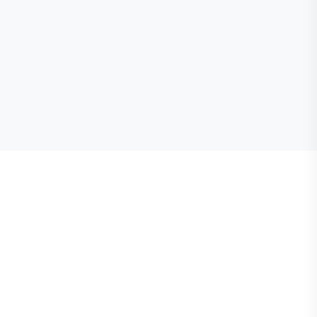
🕒
📞
📍