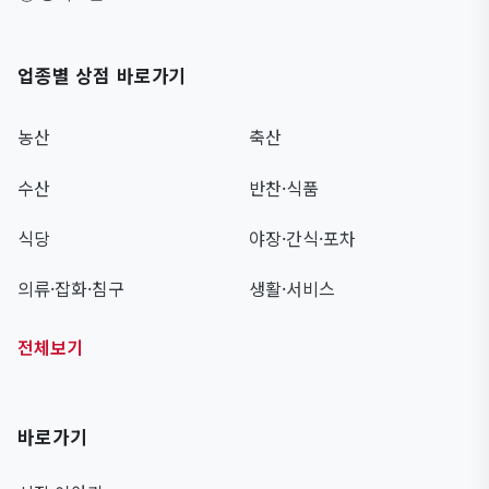
업종별 상점 바로가기
농산
축산
수산
반찬·식품
식당
야장·간식·포차
의류·잡화·침구
생활·서비스
전체보기
바로가기