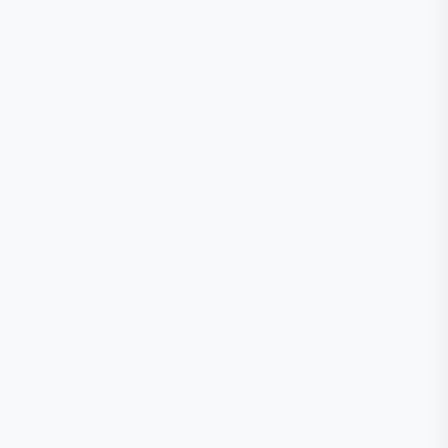
🕒
📞
📍