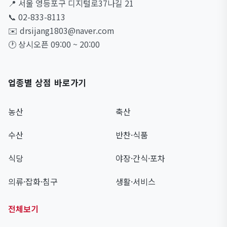
📍 서울 영등포구 디지털로37나길 21
📞 02-833-8113
✉️ drsijang1803@naver.com
🕐 상시오픈 09:00 ~ 20:00
업종별 상점 바로가기
농산
축산
수산
반찬·식품
식당
야장·간식·포차
의류·잡화·침구
생활·서비스
전체보기